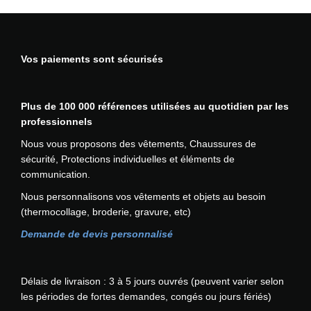
u
r
i
Vos paiements sont sécurisés
t
é
I
Plus de 100 000 références utilisées au quotidien par les
n
professionnels
d
i
Nous vous proposons des vêtements, Chaussures de
a
sécurité, Protections individuelles et éléments de
n
communication.
a
Nous personnalisons vos vêtements et objets au besoin
S
(thermocollage, broderie, gravure, etc)
3
S
Demande de devis personnalisé
P
O
R
Délais de livraison : 3 à 5 jours ouvrés (peuvent varier selon
T
les périodes de fortes demandes, congés ou jours fériés)
W