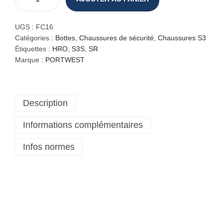
q
u
a
UGS :
FC16
n
Catégories :
Bottes
,
Chaussures de sécurité
,
Chaussures S3
t
Étiquettes :
HRO
,
S3S
,
SR
i
Marque :
PORTWEST
t
é
d
Description
e
B
Informations complémentaires
o
t
Infos normes
t
e
s
d
e
s
é
c