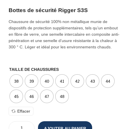
o
Bottes de sécurité Rigger S3S
n
Chaussure de sécurité 100% non métallique munie de
dispositifs de protection supplémentaires, tels qu’un embout
en fibre de verre, une semelle intercalaire en composite anti-
pénétration et une semelle d’usure résistante à la chaleur à
300 ° C. Léger et idéal pour les environnements chauds.
TAILLE DE CHAUSSURES
38
39
40
41
42
43
44
45
46
47
48
Effacer
AJOUTER AU PANIER