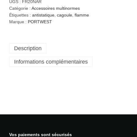
a
UGS :
FR20NAR
n
Catégorie :
Accessoires multinormes
t
Étiquettes :
antistatique
,
cagoule
,
flamme
i
Marque :
PORTWEST
t
é
d
Description
e
C
Informations complémentaires
a
g
o
u
l
e
r
é
s
i
s
Vos paiements sont sécurisés
t