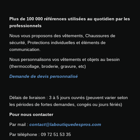
a
n
Plus de 100 000 références utilisées au quotidien par les
t
professionnels
e
f
Nous vous proposons des vêtements, Chaussures de
l
sécurité, Protections individuelles et éléments de
a
communication.
m
Nous personnalisons vos vêtements et objets au besoin
m
(thermocollage, broderie, gravure, etc)
e
e
Demande de devis personnalisé
t
A
n
Délais de livraison : 3 à 5 jours ouvrés (peuvent varier selon
t
les périodes de fortes demandes, congés ou jours fériés)
i
Pour nous contacter
s
t
Par mail :
contact@laboutiquedespros.com
a
Par téléphone : 09 72 51 53 35
t