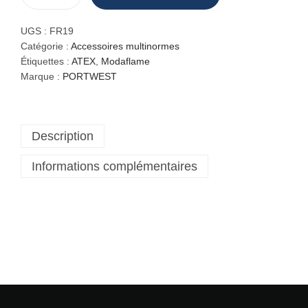
u
a
UGS :
FR19
n
Catégorie :
Accessoires multinormes
t
Étiquettes :
ATEX
,
Modaflame
i
Marque :
PORTWEST
t
é
d
Description
e
T
Informations complémentaires
o
u
r
d
e
c
o
u
r
é