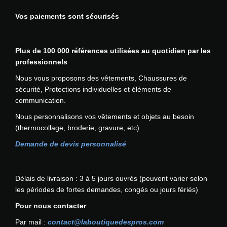
s
Vos paiements sont sécurisés
i
s
t
Plus de 100 000 références utilisées au quotidien par les
a
professionnels
n
t
Nous vous proposons des vêtements, Chaussures de
à
sécurité, Protections individuelles et éléments de
l
communication.
a
Nous personnalisons vos vêtements et objets au besoin
f
(thermocollage, broderie, gravure, etc)
l
a
Demande de devis personnalisé
m
m
e
Délais de livraison : 3 à 5 jours ouvrés (peuvent varier selon
P
les périodes de fortes demandes, congés ou jours fériés)
O
Pour nous contacter
R
T
Par mail :
contact@laboutiquedespros.com