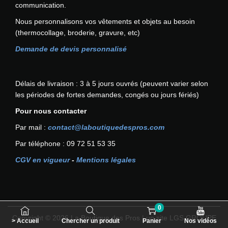
communication.
p
Nous personnalisons vos vêtements et objets au besoin
t
(thermocollage, broderie, gravure, etc)
i
o
Demande de devis personnalisé
n
s
p
Délais de livraison : 3 à 5 jours ouvrés (peuvent varier selon
e
les périodes de fortes demandes, congés ou jours fériés)
u
Pour nous contacter
v
e
Par mail :
contact@laboutiquedespros.com
n
Par téléphone : 09 72 51 53 35
t
ê
CGV en vigueur
-
Mentions légales
t
r
e
c
0
h
Copyright © 2026
La Boutique des Pros
| un site LGS GROUPE
> Accueil
Chercher un produit
Panier
Nos vidéos
o