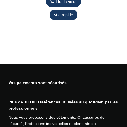
Lire la suite
s
i
e
Vue rapide
u
r
s
v
a
r
i
a
t
i
Vos paiements sont sécurisés
o
n
s
.
Plus de 100 000 références utilisées au quotidien par les
L
professionnels
e
Nous vous proposons des vêtements, Chaussures de
s
sécurité, Protections individuelles et éléments de
o