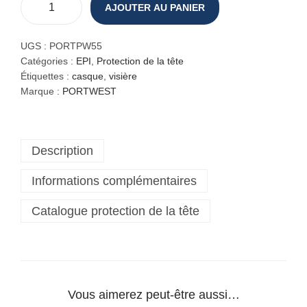
AJOUTER AU PANIER
q
u
a
UGS :
PORTPW55
n
Catégories :
EPI
,
Protection de la tête
t
Étiquettes :
casque
,
visière
i
Marque :
PORTWEST
t
é
d
Description
e
C
Informations complémentaires
a
s
Catalogue protection de la tête
q
u
e
E
n
d
Vous aimerez peut-être aussi…
u