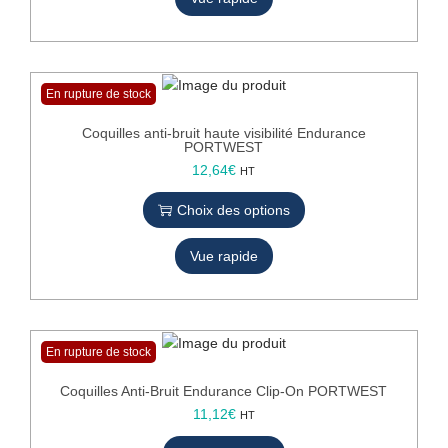
T
En rupture de stock
Coquilles anti-bruit haute visibilité Endurance
PORTWEST
C
12,64
€
HT
e
Choix des options
p
r
Vue rapide
o
d
u
i
t
En rupture de stock
a
p
Coquilles Anti-Bruit Endurance Clip-On PORTWEST
l
11,12
€
HT
u