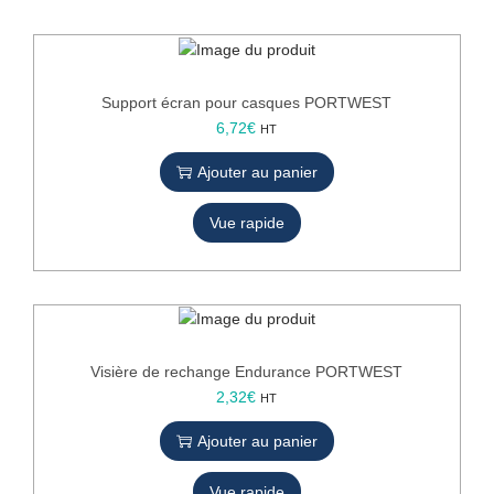
r
a
n
c
Support écran pour casques PORTWEST
e
6,72
€
HT
à
v
Ajouter au panier
i
s
Vue rapide
i
è
r
e
P
O
Visière de rechange Endurance PORTWEST
R
2,32
€
HT
T
W
Ajouter au panier
E
S
Vue rapide