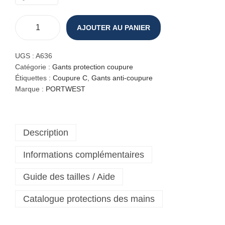
AJOUTER AU PANIER
q
u
a
UGS :
A636
n
Catégorie :
Gants protection coupure
t
Étiquettes :
Coupure C
,
Gants anti-coupure
i
Marque :
PORTWEST
t
é
d
Description
e
G
Informations complémentaires
a
n
Guide des tailles / Aide
t
a
Catalogue protections des mains
n
t
i