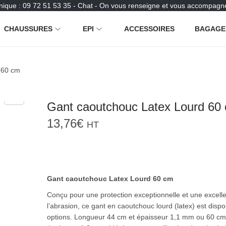
nique : 09 72 51 53 35 - Chat - On vous renseigne et vous accompagne
CHAUSSURES
EPI
ACCESSOIRES
BAGAGE
 60 cm
Gant caoutchouc Latex Lourd 60
13,76
€
HT
Gant caoutchouc Latex Lourd 60 cm
Conçu pour une protection exceptionnelle et une excelle
l’abrasion, ce gant en caoutchouc lourd (latex) est disp
options. Longueur 44 cm et épaisseur 1,1 mm ou 60 cm