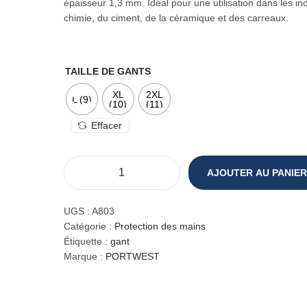
épaisseur 1,3 mm. Idéal pour une utilisation dans les ind
chimie, du ciment, de la céramique et des carreaux.
TAILLE DE GANTS
XL
2XL
L (9)
(10)
(11)
Effacer
AJOUTER AU PANIER
q
u
a
UGS :
A803
n
Catégorie :
Protection des mains
t
Étiquette :
gant
i
Marque :
PORTWEST
t
é
d