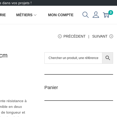
 dans vos projets !
0
RIE
MÉTIERS
MON COMPTE
PRÉCÉDENT
SUIVANT
 cm
Panier
nte résistance à
onible en deux
 de longueur et