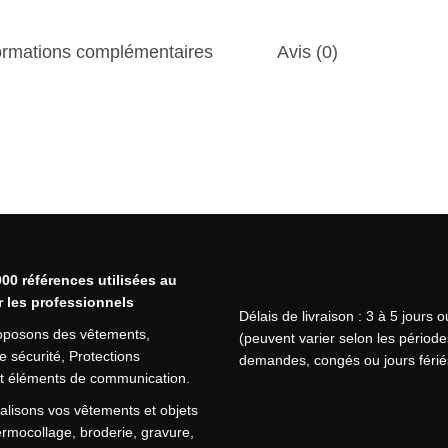
e
G
ormations complémentaires
Avis (0)
a
n
t
c
a
o
u
t
c
h
o
00 références utilisées au
u
r les professionnels
Délais de livraison : 3 à 5 jours 
c
oposons des vêtements,
(peuvent varier selon les période
L
 sécurité, Protections
demandes, congés ou jours férié
a
 et éléments de communication.
t
e
lisons vos vêtements et objets
x
ermocollage, broderie, gravure,