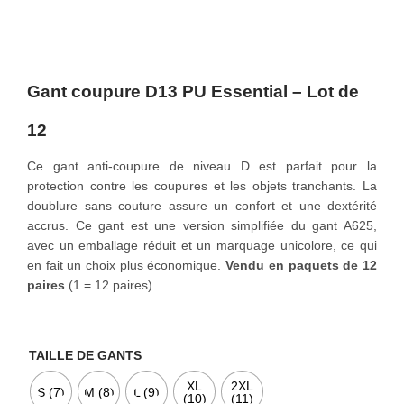
o
n
Gant coupure D13 PU Essential – Lot de
12
Ce gant anti-coupure de niveau D est parfait pour la
protection contre les coupures et les objets tranchants. La
doublure sans couture assure un confort et une dextérité
accrus. Ce gant est une version simplifiée du gant A625,
avec un emballage réduit et un marquage unicolore, ce qui
en fait un choix plus économique.
Vendu en paquets de 12
paires
(1 = 12 paires).
TAILLE DE GANTS
XL
2XL
S (7)
M (8)
L (9)
(10)
(11)