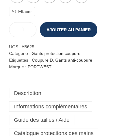
Effacer
AJOUTER AU PANIER
q
u
a
UGS :
AB625
n
Catégorie :
Gants protection coupure
t
Étiquettes :
Coupure D
,
Gants anti-coupure
i
Marque :
PORTWEST
t
é
d
Description
e
G
Informations complémentaires
a
n
Guide des tailles / Aide
t
c
Catalogue protections des mains
o