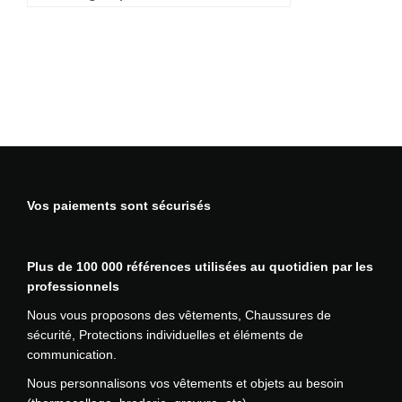
u
p
u
r
e
D
1
3
P
U
Vos paiements sont sécurisés
E
s
s
Plus de 100 000 références utilisées au quotidien par les
e
professionnels
n
t
Nous vous proposons des vêtements, Chaussures de
i
sécurité, Protections individuelles et éléments de
a
communication.
l
Nous personnalisons vos vêtements et objets au besoin
P