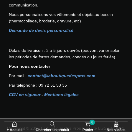
s
e
o
i
communication.
i
n
p
a
e
t
Nous personnalisons vos vêtements et objets au besoin
t
t
s
ê
(thermocollage, broderie, gravure, etc)
i
i
s
t
o
o
Demande de devis personnalisé
u
r
n
n
r
e
s
s
l
c
p
.
Délais de livraison : 3 à 5 jours ouvrés (peuvent varier selon
a
h
e
L
les périodes de fortes demandes, congés ou jours fériés)
p
o
u
e
a
i
Pour nous contacter
v
s
g
s
e
o
Par mail :
contact@laboutiquedespros.com
e
i
n
p
d
Par téléphone : 09 72 51 53 35
e
t
t
u
s
ê
i
CGV en vigueur
-
Mentions légales
p
s
t
o
r
u
r
n
o
r
e
s
d
l
c
p
0
u
a
h
e
Copyright © 2026
La Boutique des Pros
| un site LGS GROUPE
i
> Accueil
Chercher un produit
Panier
Nos vidéos
p
o