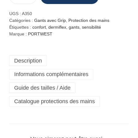
u
a
UGS :
A350
n
Catégories :
Gants avec Grip
,
Protection des mains
t
Étiquettes :
confort
,
dermiflex
,
gants
,
sensibilité
i
Marque :
PORTWEST
t
é
d
Description
e
G
Informations complémentaires
a
n
Guide des tailles / Aide
t
s
Catalogue protections des mains
D
e
r
m
i
f