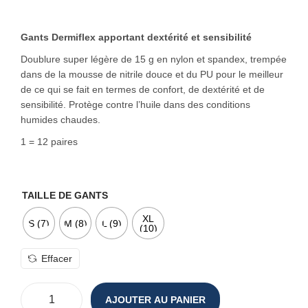
o
n
Gants Dermiflex apportant dextérité et sensibilité
Doublure super légère de 15 g en nylon et spandex, trempée
dans de la mousse de nitrile douce et du PU pour le meilleur
de ce qui se fait en termes de confort, de dextérité et de
sensibilité. Protège contre l’huile dans des conditions
humides chaudes.
1 = 12 paires
TAILLE DE GANTS
XL
S (7)
M (8)
L (9)
(10)
Effacer
AJOUTER AU PANIER
q