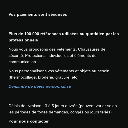
s
t
t
i
i
i
Vos paiements sont sécurisés
e
o
o
u
n
n
r
s
s
Plus de 100 000 références utilisées au quotidien par les
s
p
.
professionnels
v
e
L
a
u
e
Nous vous proposons des vêtements, Chaussures de
r
v
s
sécurité, Protections individuelles et éléments de
i
e
o
communication.
a
n
p
Nous personnalisons vos vêtements et objets au besoin
t
t
t
(thermocollage, broderie, gravure, etc)
i
ê
i
o
t
o
Demande de devis personnalisé
n
r
n
s
e
s
.
c
p
Délais de livraison : 3 à 5 jours ouvrés (peuvent varier selon
L
h
e
les périodes de fortes demandes, congés ou jours fériés)
e
o
u
Pour nous contacter
s
i
v