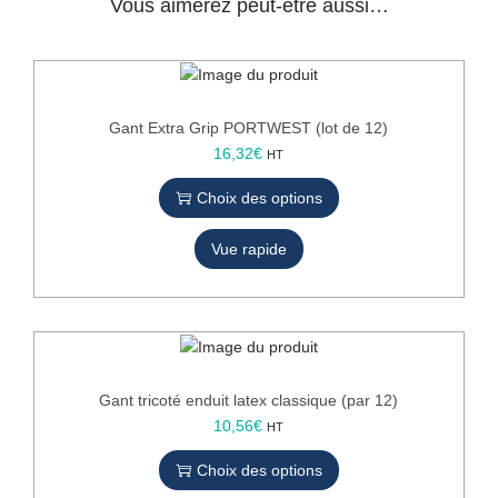
Vous aimerez peut-être aussi…
P
O
R
T
W
Gant Extra Grip PORTWEST (lot de 12)
E
C
16,32
€
HT
S
e
T
Choix des options
p
(
r
1
Vue rapide
o
2
d
)
u
i
t
a
p
Gant tricoté enduit latex classique (par 12)
l
C
10,56
€
HT
u
e
Choix des options
s
p
i
r