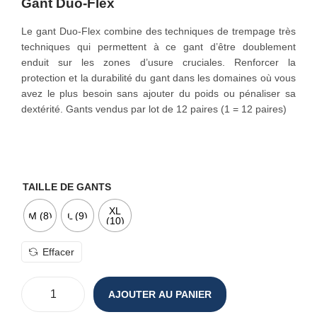
Gant Duo-Flex
o
n
Le gant Duo-Flex combine des techniques de trempage très
techniques qui permettent à ce gant d’être doublement
enduit sur les zones d’usure cruciales. Renforcer la
protection et la durabilité du gant dans les domaines où vous
avez le plus besoin sans ajouter du poids ou pénaliser sa
dextérité. Gants vendus par lot de 12 paires (
1 = 12 paires)
TAILLE DE GANTS
XL
M (8)
L (9)
(10)
Effacer
AJOUTER AU PANIER
q
u