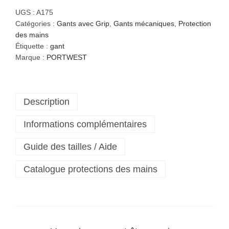
a
UGS :
A175
n
Catégories :
Gants avec Grip
,
Gants mécaniques
,
Protection
t
des mains
i
Étiquette :
gant
t
Marque :
PORTWEST
é
d
e
Description
G
a
Informations complémentaires
n
t
Guide des tailles / Aide
D
u
Catalogue protections des mains
o
-
F
l
e
x