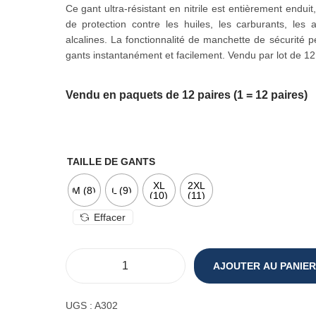
Ce gant ultra-résistant en nitrile est entièrement enduit
de protection contre les huiles, les carburants, les 
alcalines. La fonctionnalité de manchette de sécurité p
gants instantanément et facilement. Vendu par lot de 12
Vendu en paquets de 12 paires (1 = 12 paires)
TAILLE DE GANTS
XL
2XL
M (8)
L (9)
(10)
(11)
Effacer
AJOUTER AU PANIER
q
u
a
UGS :
A302