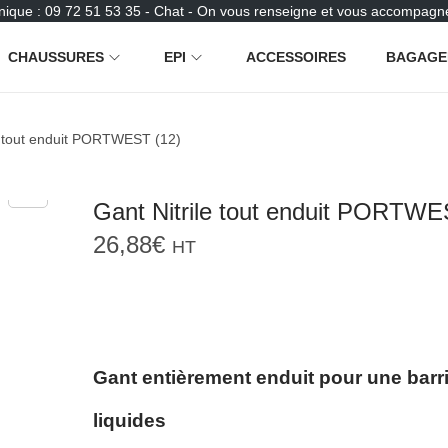
nique : 09 72 51 53 35 - Chat - On vous renseigne et vous accompagne
CHAUSSURES
EPI
ACCESSOIRES
BAGAGE
e tout enduit PORTWEST (12)
Gant Nitrile tout enduit PORTWE
26,88
€
HT
Gant entièrement enduit pour une barr
liquides