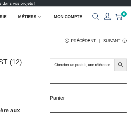
 dans vos projets !
0
RIE
MÉTIERS
MON COMPTE
PRÉCÉDENT
SUIVANT
ST (12)
Panier
ière aux