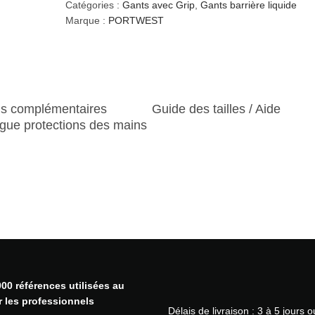
n
Catégories :
Gants avec Grip
,
Gants barrière liquide
t
Marque :
PORTWEST
i
t
é
d
e
ns complémentaires
Guide des tailles / Aide
G
gue protections des mains
a
n
t
N
i
t
r
i
l
e
t
00 références utilisées au
o
r les professionnels
Délais de livraison : 3 à 5 jours 
u