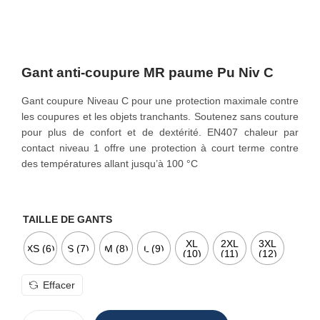
o
n
Gant anti-coupure MR paume Pu Niv C
Gant coupure Niveau C pour une protection maximale contre
les coupures et les objets tranchants. Soutenez sans couture
pour plus de confort et de dextérité. EN407 chaleur par
contact niveau 1 offre une protection à court terme contre
des températures allant jusqu’à 100 °C
TAILLE DE GANTS
XL
2XL
3XL
XS (6)
S (7)
M (8)
L (9)
(10)
(11)
(12)
Effacer