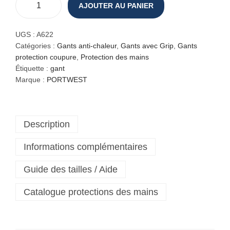
AJOUTER AU PANIER
q
u
a
UGS :
A622
n
Catégories :
Gants anti-chaleur
,
Gants avec Grip
,
Gants
t
protection coupure
,
Protection des mains
i
Étiquette :
gant
t
Marque :
PORTWEST
é
d
e
Description
G
a
Informations complémentaires
n
t
Guide des tailles / Aide
a
n
Catalogue protections des mains
t
i
-
c