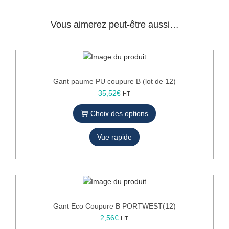
o
u
Vous aimerez peut-être aussi…
p
u
r
e
M
Gant paume PU coupure B (lot de 12)
R
C
35,52
€
HT
p
e
a
Choix des options
p
u
r
m
Vue rapide
o
e
d
P
u
u
i
N
t
i
a
v
p
Gant Eco Coupure B PORTWEST(12)
C
l
C
2,56
€
HT
u
e