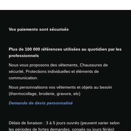
o
i
l
p
a
u
t
t
s
i
i
i
o
Vos paiements sont sécurisés
o
e
n
n
u
s
s
r
p
.
Plus de 100 000 références utilisées au quotidien par les
s
e
L
professionnels
v
u
e
a
Nous vous proposons des vêtements, Chaussures de
v
s
r
sécurité, Protections individuelles et éléments de
e
o
i
communication.
n
p
a
t
Nous personnalisons vos vêtements et objets au besoin
t
t
ê
(thermocollage, broderie, gravure, etc)
i
i
t
o
o
Demande de devis personnalisé
r
n
n
e
s
s
c
p
.
Délais de livraison : 3 à 5 jours ouvrés (peuvent varier selon
h
e
L
les périodes de fortes demandes, congés ou jours fériés)