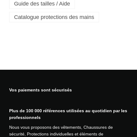
Guide des tailles / Aide
t
P
Catalogue protections des mains
V
C
G
r
i
p
1
3
a
v
e
Vos paiements sont sécurisés
c
p
i
Plus de 100 000 références utilisées au quotidien par les
c
professionnels
o
t
Nous vous proposons des vêtements, Chaussures de
s
sécurité, Protections individuelles et éléments de