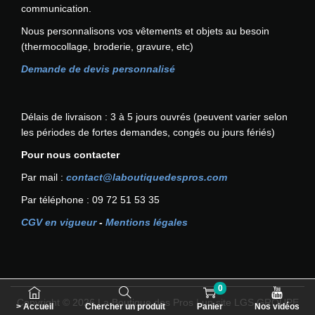
p
communication.
o
Nous personnalisons vos vêtements et objets au besoin
u
(thermocollage, broderie, gravure, etc)
r
é
Demande de devis personnalisé
c
r
a
Délais de livraison : 3 à 5 jours ouvrés (peuvent varier selon
n
les périodes de fortes demandes, congés ou jours fériés)
t
Pour nous contacter
a
c
Par mail :
contact@laboutiquedespros.com
t
Par téléphone : 09 72 51 53 35
i
l
CGV en vigueur
-
Mentions légales
e
P
O
R
0
T
Copyright © 2026
La Boutique des Pros
| un site LGS GROUPE
> Accueil
Chercher un produit
Panier
Nos vidéos
W