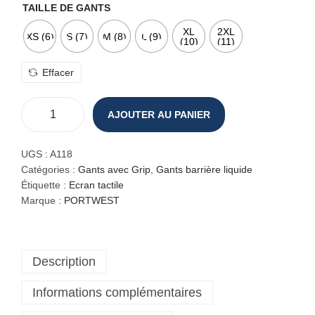
TAILLE DE GANTS
XL
2XL
XS (6)
S (7)
M (8)
L (9)
(10)
(11)
Effacer
AJOUTER AU PANIER
q
u
a
UGS :
A118
n
Catégories :
Gants avec Grip
,
Gants barrière liquide
t
Étiquette :
Ecran tactile
i
Marque :
PORTWEST
t
é
d
Description
e
G
Informations complémentaires
a
n