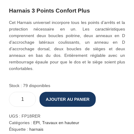
o
Harnais 3 Points Confort Plus
n
Cet Harnais universel incorpore tous les points d’arrêts et la
protection nécessaire en un. Les caractéristiques
comprennent deux boucles poitrine, deux anneaux en D
d’accrochage latéraux coulissants, un anneau en D
d’accrochage dorsal, deux boucles de sièges et deux
anneaux en bas du dos. Entièrement réglable avec un
rembourrage épaule pour que le dos et le siège soient plus
confortables.
Stock : 79 disponibles
AJOUTER AU PANIER
q
u
a
UGS :
FP18RER
n
Catégories :
EPI
,
Travaux en hauteur
t
Étiquette :
harnais