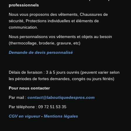
professionnels
n
f
Nous vous proposons des vêtements, Chaussures de
o
sécurité, Protections individuelles et éléments de
r
communication.
t
Nous personnalisons vos vêtements et objets au besoin
P
(thermocollage, broderie, gravure, etc)
l
u
Demande de devis personnalisé
s
P
O
Délais de livraison : 3 à 5 jours ouvrés (peuvent varier selon
R
les périodes de fortes demandes, congés ou jours fériés)
T
Pour nous contacter
W
E
Par mail :
contact@laboutiquedespros.com
S
Par téléphone : 09 72 51 53 35
T
CGV en vigueur
-
Mentions légales