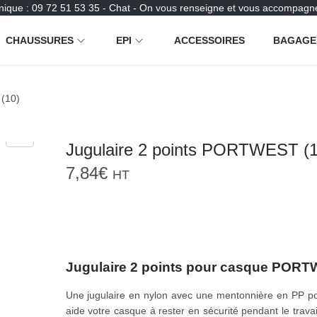
nique : 09 72 51 53 35 - Chat - On vous renseigne et vous accompagne
CHAUSSURES
EPI
ACCESSOIRES
BAGAGE
(10)
Jugulaire 2 points PORTWEST (1
7,84
€
HT
Jugulaire 2 points pour casque POR
Une jugulaire en nylon avec une mentonnière en PP po
aide votre casque à rester en sécurité pendant le travail