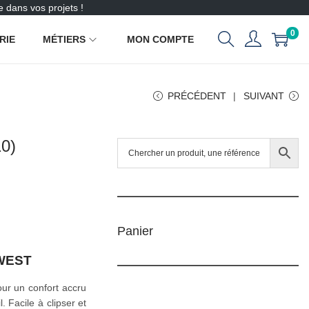
 dans vos projets !
0
RIE
MÉTIERS
MON COMPTE
PRÉCÉDENT
SUIVANT
0)
Panier
TWEST
ur un confort accru
. Facile à clipser et