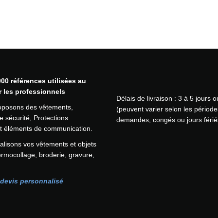
l
a
i
r
e
2
p
o
00 références utilisées au
i
r les professionnels
Délais de livraison : 3 à 5 jours 
n
oposons des vêtements,
(peuvent varier selon les période
t
 sécurité, Protections
demandes, congés ou jours férié
s
 et éléments de communication.
P
O
lisons vos vêtements et objets
R
ermocollage, broderie, gravure,
T
W
devis personnalisé
E
S
T
(