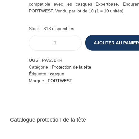
compatible avec les casques Expertbase, Endur
PORTWEST. Vendu par lot de 10 (1 = 10 unités)
Stock : 318 disponibles
AJOUTER AU PANIER
q
u
a
UGS :
PW53BKR
n
Catégorie :
Protection de la tête
t
Étiquette :
casque
i
Marque :
PORTWEST
t
é
d
e
J
Catalogue protection de la tête
u
g
u