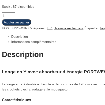
Stock : 87 disponibles
quantité
de
Ajouter au panier
Longe
UGS :
FP25WHR
Catégories :
EPI
,
Travaux en hauteur
Étiquette :
lo
en
Y
Description
avec
Informations complémentaires
absorbeur
d'énergie
Description
Longe en Y avec absorbeur d’énergie PORTWE
La longe en Y à double extrémité a deux cordes de 120 cm avec un a
les crochets d’échafaudage et le mousqueton.
Caractéristiques