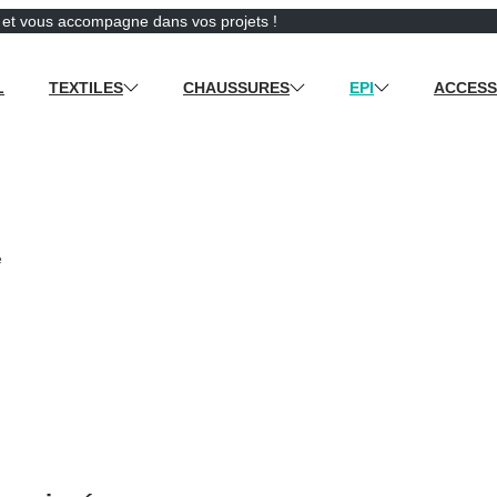
e et vous accompagne dans vos projets !
L
TEXTILES
CHAUSSURES
EPI
ACCESS
e