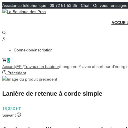
Assistance téléphonique : 09 72 51 53 35 - Chat - On vous renseign
Passer
Passer
à
au
ACCUEI
la
contenu
navigation
Connexion/inscription
0
Accueil
/
EPI
/
Travaux en hauteur
/
Longe en Y avec absorbeur d’énergi
Précédent
Lanière de retenue à corde simple
16,32
€
HT
Suivant