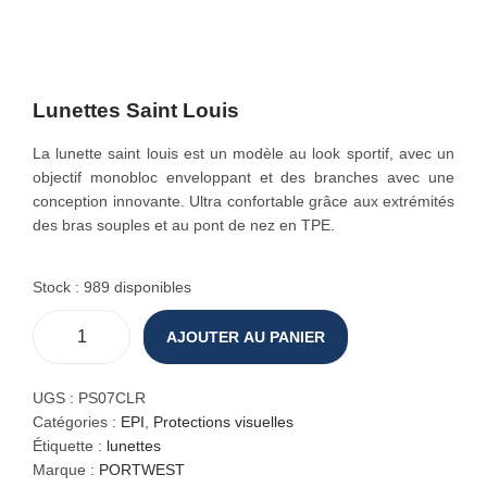
o
n
Lunettes Saint Louis
La lunette saint louis est un modèle au look sportif, avec un
objectif monobloc enveloppant et des branches avec une
conception innovante. Ultra confortable grâce aux extrémités
des bras souples et au pont de nez en TPE.
Stock : 989 disponibles
AJOUTER AU PANIER
q
u
a
UGS :
PS07CLR
n
Catégories :
EPI
,
Protections visuelles
t
Étiquette :
lunettes
i
Marque :
PORTWEST