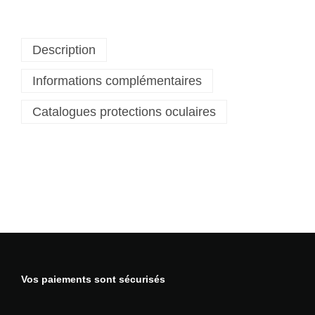
t
é
d
Description
e
L
Informations complémentaires
u
n
Catalogues protections oculaires
e
t
t
e
s
d
e
p
r
o
t
Vos paiements sont sécurisés
e
c
t