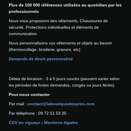
Plus de 100 000 références utilisées au quotidien par les
i
professionnels
o
n
Nous vous proposons des vêtements, Chaussures de
S
sécurité, Protections individuelles et éléments de
a
communication.
i
Nous personnalisons vos vêtements et objets au besoin
n
(thermocollage, broderie, gravure, etc)
t
L
Demande de devis personnalisé
o
u
i
Délais de livraison : 3 à 5 jours ouvrés (peuvent varier selon
s
les périodes de fortes demandes, congés ou jours fériés)
P
Pour nous contacter
O
R
Par mail :
contact@laboutiquedespros.com
T
Par téléphone : 09 72 51 53 35
W
E
CGV en vigueur
-
Mentions légales
S