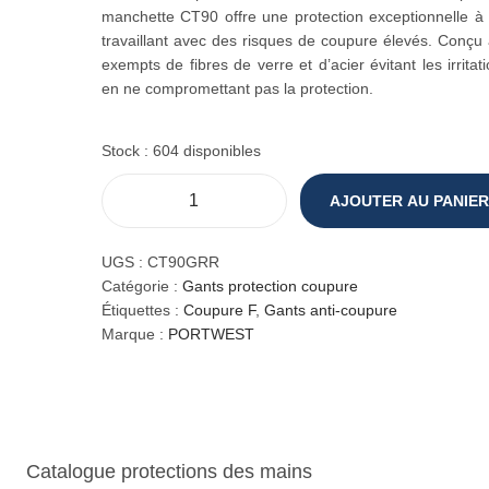
manchette CT90 offre une protection exceptionnelle à 
travaillant avec des risques de coupure élevés. Conçu
exempts de fibres de verre et d’acier évitant les irrita
en ne compromettant pas la protection.
Stock : 604 disponibles
AJOUTER AU PANIER
q
u
a
UGS :
CT90GRR
n
Catégorie :
Gants protection coupure
t
Étiquettes :
Coupure F
,
Gants anti-coupure
i
Marque :
PORTWEST
t
é
d
e
M
Catalogue protections des mains
a