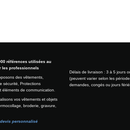
n
c
h
e
t
t
e
a
n
t
00 références utilisées au
i
r les professionnels
Délais de livraison : 3 à 5 jours 
-
oposons des vêtements,
(peuvent varier selon les période
c
 sécurité, Protections
demandes, congés ou jours férié
o
 et éléments de communication.
u
p
lisons vos vêtements et objets
u
ermocollage, broderie, gravure,
r
e
devis personnalisé
C