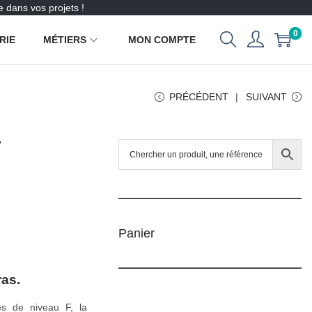
 dans vos projets !
0
RIE
MÉTIERS
MON COMPTE
PRÉCÉDENT
SUIVANT
7
Panier
ras.
es de niveau F, la