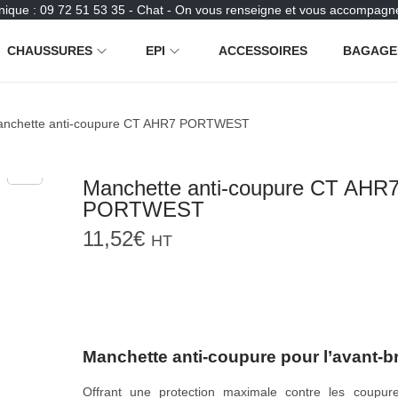
nique : 09 72 51 53 35 - Chat - On vous renseigne et vous accompagne
CHAUSSURES
EPI
ACCESSOIRES
BAGAGE
nchette anti-coupure CT AHR7 PORTWEST
Manchette anti-coupure CT AHR
PORTWEST
11,52
€
HT
Manchette anti-coupure pour l’avant-b
Offrant une protection maximale contre les coupur