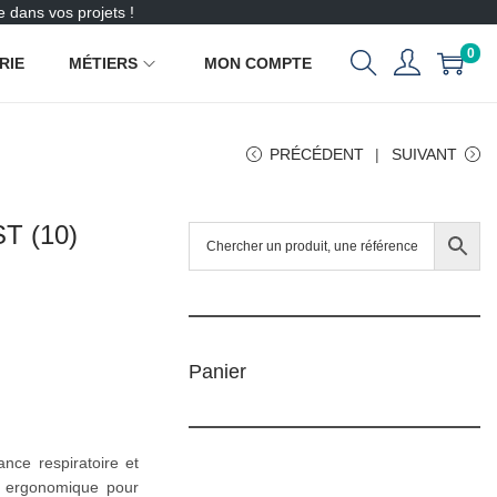
 dans vos projets !
0
RIE
MÉTIERS
MON COMPTE
PRÉCÉDENT
SUIVANT
T (10)
Panier
nce respiratoire et
e ergonomique pour