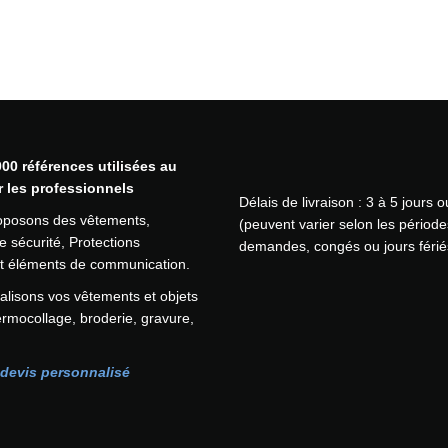
u
e
F
F
P
2
à
v
00 références utilisées au
a
r les professionnels
Délais de livraison : 3 à 5 jours 
l
oposons des vêtements,
(peuvent varier selon les période
v
 sécurité, Protections
demandes, congés ou jours férié
e
 et éléments de communication.
P
O
lisons vos vêtements et objets
R
ermocollage, broderie, gravure,
T
W
devis personnalisé
E
S
T
(