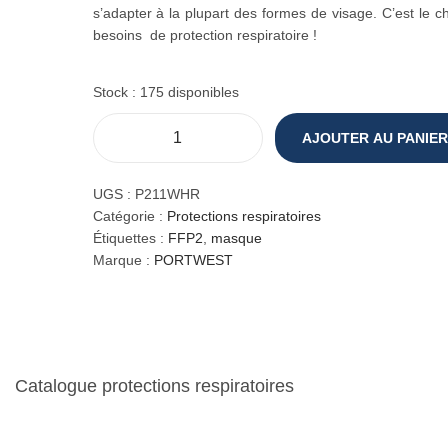
s’adapter à la plupart des formes de visage. C’est le ch
besoins de protection respiratoire !
Stock : 175 disponibles
AJOUTER AU PANIER
q
u
a
UGS :
P211WHR
n
Catégorie :
Protections respiratoires
t
Étiquettes :
FFP2
,
masque
i
Marque :
PORTWEST
t
é
d
e
M
Catalogue protections respiratoires
a
s
q