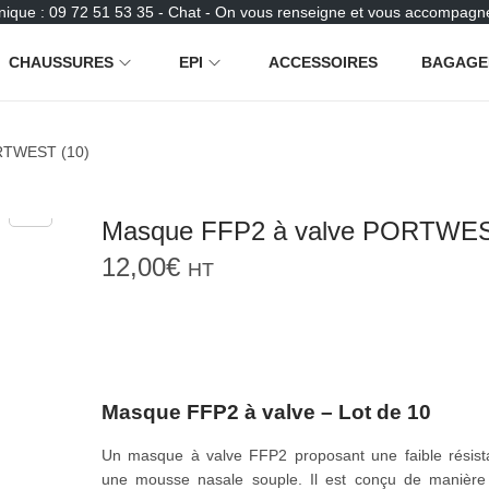
nique : 09 72 51 53 35 - Chat - On vous renseigne et vous accompagne
CHAUSSURES
EPI
ACCESSOIRES
BAGAGE
RTWEST (10)
Masque FFP2 à valve PORTWES
12,00
€
HT
Masque FFP2 à valve – Lot de 10
Un masque à valve FFP2 proposant une faible résista
une mousse nasale souple. Il est conçu de manièr