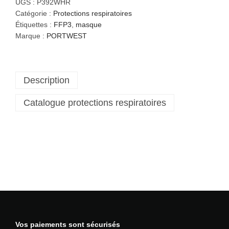
a
UGS :
P392WHR
n
Catégorie :
Protections respiratoires
t
Étiquettes :
FFP3
,
masque
i
Marque :
PORTWEST
t
é
d
Description
e
M
Catalogue protections respiratoires
a
s
q
u
e
F
F
P
3
p
l
Vos paiements sont sécurisés
i