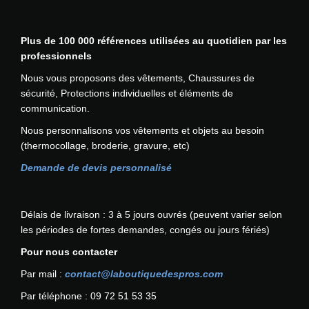
a
b
Plus de 100 000 références utilisées au quotidien par les
l
professionnels
e
c
Nous vous proposons des vêtements, Chaussures de
a
sécurité, Protections individuelles et éléments de
r
communication.
b
Nous personnalisons vos vêtements et objets au besoin
o
(thermocollage, broderie, gravure, etc)
n
e
Demande de devis personnalisé
a
v
e
Délais de livraison : 3 à 5 jours ouvrés (peuvent varier selon
c
les périodes de fortes demandes, congés ou jours fériés)
v
Pour nous contacter
a
l
Par mail :
contact@laboutiquedespros.com
v
Par téléphone : 09 72 51 53 35
e