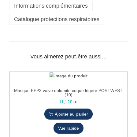
Informations complémentaires
a
s
Catalogue protections respiratoires
q
u
e
F
F
P
Vous aimerez peut-être aussi…
3
a
v
e
c
Masque FFP3 valve dolomite coque légère PORTWEST
v
(10)
a
11,12
€
HT
l
v
Ajouter au panier
e
P
Vue rapide
O