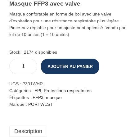
Masque FFP3 avec valve
o
n
Masque confortable en forme de bol avec une valve
d’expiration pour une résistance respiratoire plus légère.
Pince-nez réglable pour un ajustement optimisé. Vendu par
lot de 10 unités (1 = 10 unités)
Stock : 2174 disponibles
AJOUTER AU PANIER
q
u
a
UGS :
P301WHR
n
Catégories :
EPI
,
Protections respiratoires
t
Étiquettes :
FFP3
,
masque
i
Marque :
PORTWEST
t
é
d
Description
e
M