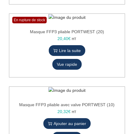
R
T
W
En rupture de stock
E
S
Masque FFP3 pliable PORTWEST (20)
T
20,40
€
HT
(
1
Lire la suite
0
)
Vue rapide
Masque FFP3 pliable avec valve PORTWEST (10)
20,32
€
HT
Ajouter au panier