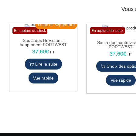
Vous 
Dispo en Septembre
En rupture de stock
En rupture de stock
Sac à dos Hi-Vis anti-
Sac à dos haute visib
happement PORTWEST
PORTWEST
37,60
€
HT
37,60
€
C
HT
e
Lire la suite
Choix des opti
p
r
Vue rapide
Vue rapide
o
d
u
i
t
a
p
l
u