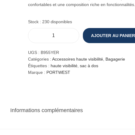
confortables et une composition riche en fonctionnalités
Stock : 230 disponibles
AJOUTER AU PANIER
q
u
a
UGS :
B955YER
n
Catégories :
Accessoires haute visibilité
,
Bagagerie
t
Étiquettes :
haute visibilité
,
sac à dos
i
Marque :
PORTWEST
t
é
d
e
P
Informations complémentaires
a
c
k
S