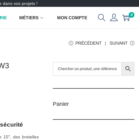
 dans vos projets !
0
RIE
MÉTIERS
MON COMPTE
PRÉCÉDENT
SUIVANT
PW3
Panier
 sécurité
 15″, des bretelles