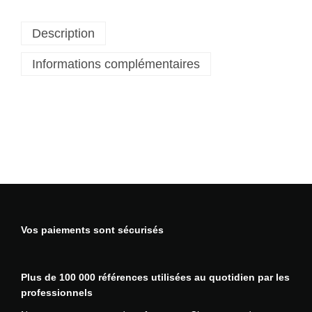
t
é
Description
d
e
Informations complémentaires
S
a
c
m
u
l
t
i
-
c
o
Vos paiements sont sécurisés
m
p
a
Plus de 100 000 références utilisées au quotidien par les
r
professionnels
t
i