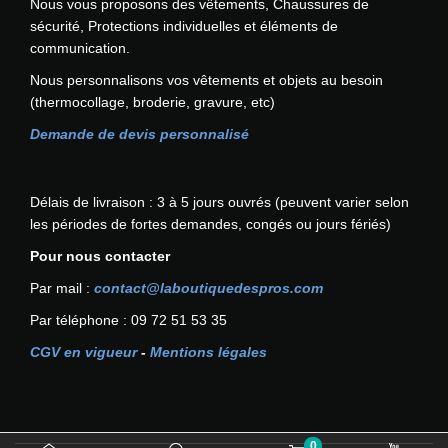
Nous vous proposons des vêtements, Chaussures de
m
sécurité, Protections individuelles et éléments de
e
communication.
n
Nous personnalisons vos vêtements et objets au besoin
t
(thermocollage, broderie, gravure, etc)
é
p
Demande de devis personnalisé
o
u
r
Délais de livraison : 3 à 5 jours ouvrés (peuvent varier selon
o
les périodes de fortes demandes, congés ou jours fériés)
u
Pour nous contacter
t
i
Par mail :
contact@laboutiquedespros.com
l
Par téléphone : 09 72 51 53 35
s
P
CGV en vigueur
-
Mentions légales
O
R
T
W
0