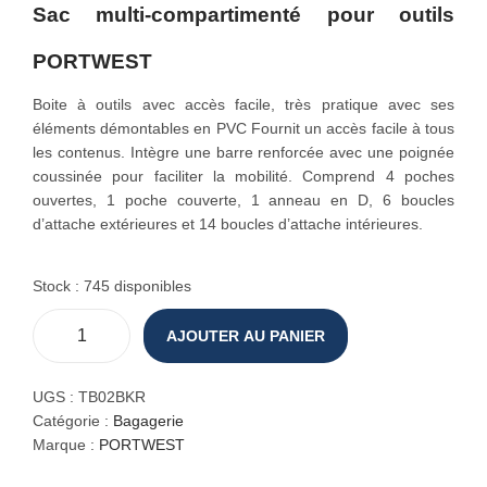
Sac multi-compartimenté pour outils
o
n
PORTWEST
Boite à outils avec accès facile, très pratique avec ses
éléments démontables en PVC Fournit un accès facile à tous
les contenus. Intègre une barre renforcée avec une poignée
coussinée pour faciliter la mobilité. Comprend 4 poches
ouvertes, 1 poche couverte, 1 anneau en D, 6 boucles
d’attache extérieures et 14 boucles d’attache intérieures.
Stock : 745 disponibles
AJOUTER AU PANIER
q
u
a
UGS :
TB02BKR
n
Catégorie :
Bagagerie
t
Marque :
PORTWEST
i