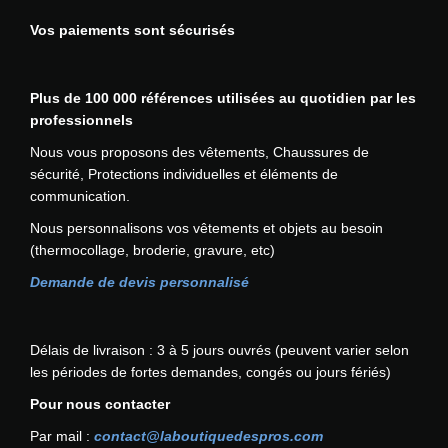
ê
i
i
i
t
o
Vos paiements sont sécurisés
o
e
r
n
n
u
e
s
s
r
c
p
.
Plus de 100 000 références utilisées au quotidien par les
s
h
e
L
professionnels
v
o
u
e
a
Nous vous proposons des vêtements, Chaussures de
i
v
s
r
sécurité, Protections individuelles et éléments de
s
e
o
i
communication.
i
n
p
a
e
t
Nous personnalisons vos vêtements et objets au besoin
t
t
s
ê
(thermocollage, broderie, gravure, etc)
i
i
s
t
o
o
Demande de devis personnalisé
u
r
n
n
r
e
s
s
l
c
p
.
Délais de livraison : 3 à 5 jours ouvrés (peuvent varier selon
a
h
e
L
les périodes de fortes demandes, congés ou jours fériés)
p
o
u
e
a
i
Pour nous contacter
v
s
g
s
e
o
Par mail :
contact@laboutiquedespros.com
e
i