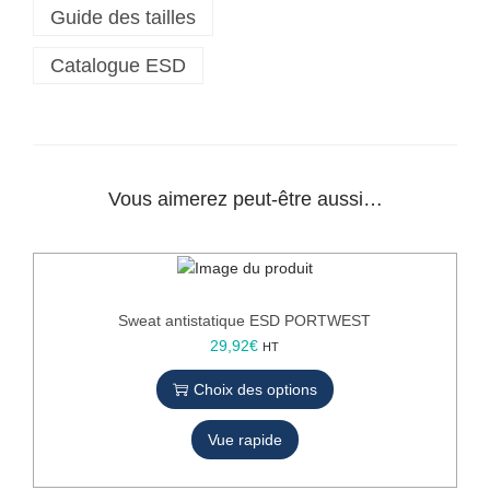
Guide des tailles
o
a
Catalogue ESD
n
t
i
s
t
a
Vous aimerez peut-être aussi…
t
i
q
u
e
Sweat antistatique ESD PORTWEST
E
C
29,92
€
HT
S
e
D
Choix des options
p
P
r
O
Vue rapide
o
R
d
T
u