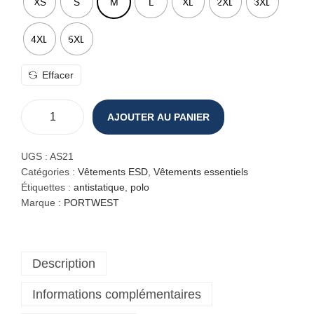
XS
S
M
L
XL
2XL
3XL
4XL
5XL
Effacer
AJOUTER AU PANIER
q
u
a
UGS :
AS21
n
Catégories :
Vêtements ESD
,
Vêtements essentiels
t
Étiquettes :
antistatique
,
polo
i
Marque :
PORTWEST
t
é
d
Description
e
P
Informations complémentaires
o
l