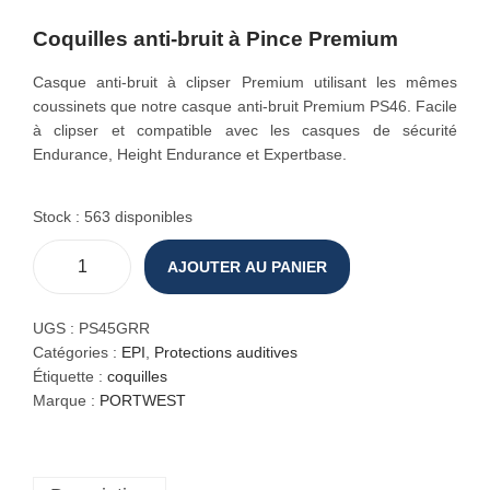
o
Coquilles anti-bruit à Pince Premium
n
Casque anti-bruit à clipser Premium utilisant les mêmes
coussinets que notre casque anti-bruit Premium PS46. Facile
à clipser et compatible avec les casques de sécurité
Endurance, Height Endurance et Expertbase.
Stock : 563 disponibles
AJOUTER AU PANIER
q
u
a
UGS :
PS45GRR
n
Catégories :
EPI
,
Protections auditives
t
Étiquette :
coquilles
i
Marque :
PORTWEST
t
é
d