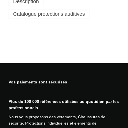
Description
e
C
Catalogue protections auditives
o
q
u
i
l
l
e
s
a
n
t
Vos paiements sont sécurisés
i
-
b
Plus de 100 000 références utilisées au quotidien par les
r
professionnels
u
i
Nous vous proposons des vêtements, Chaussures de
t
sécurité, Protections individuelles et éléments de
à