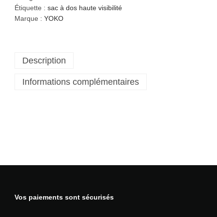
t
Étiquette :
sac à dos haute visibilité
i
Marque :
YOKO
t
é
d
Description
e
S
Informations complémentaires
a
c
d
e
t
r
a
n
s
p
o
Vos paiements sont sécurisés
r
t