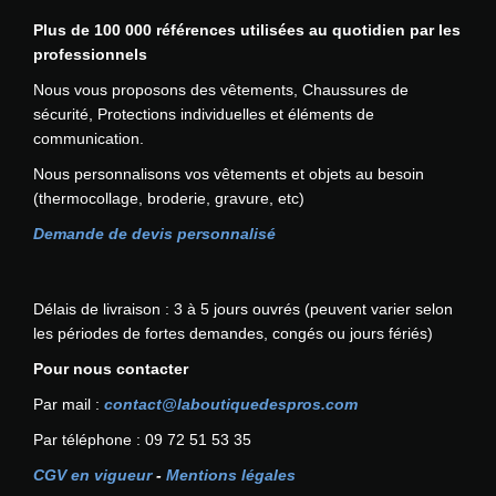
h
Plus de 100 000 références utilisées au quotidien par les
a
professionnels
u
t
Nous vous proposons des vêtements, Chaussures de
e
sécurité, Protections individuelles et éléments de
v
communication.
i
Nous personnalisons vos vêtements et objets au besoin
s
(thermocollage, broderie, gravure, etc)
i
b
Demande de devis personnalisé
i
l
i
Délais de livraison : 3 à 5 jours ouvrés (peuvent varier selon
t
les périodes de fortes demandes, congés ou jours fériés)
é
Pour nous contacter
S
e
Par mail :
contact@laboutiquedespros.com
a
Par téléphone : 09 72 51 53 35
t
t
CGV en vigueur
-
Mentions légales
l