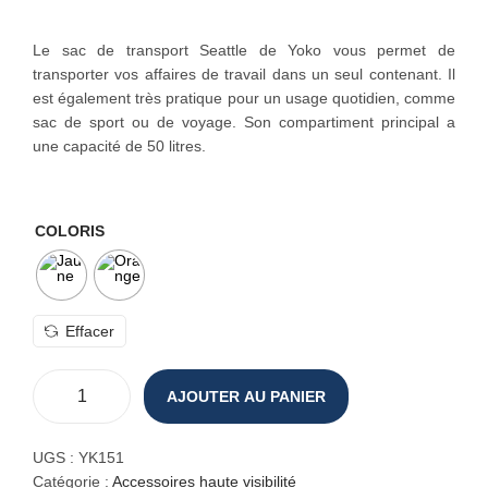
o
n
Le sac de transport Seattle de Yoko vous permet de
transporter vos affaires de travail dans un seul contenant. Il
est également très pratique pour un usage quotidien, comme
sac de sport ou de voyage. Son compartiment principal a
une capacité de 50 litres.
COLORIS
Effacer
AJOUTER AU PANIER
q
u
a
UGS :
YK151
n
Catégorie :
Accessoires haute visibilité