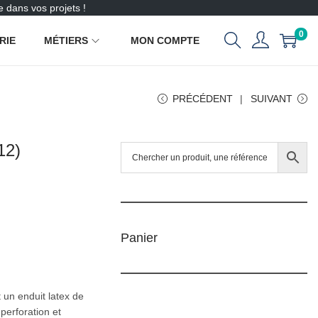
 dans vos projets !
0
RIE
MÉTIERS
MON COMPTE
PRÉCÉDENT
SUIVANT
12)
Panier
 un enduit latex de
perforation et