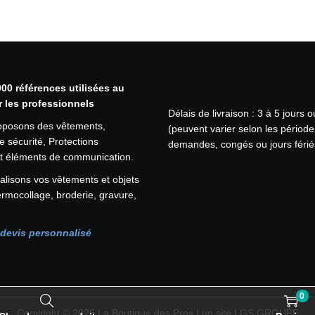
i
a
t
i
o
n
00 références utilisées au
s
r les professionnels
Délais de livraison : 3 à 5 jours 
.
oposons des vêtements,
(peuvent varier selon les période
L
 sécurité, Protections
demandes, congés ou jours férié
e
 et éléments de communication.
s
lisons vos vêtements et objets
o
ermocollage, broderie, gravure,
p
t
i
devis personnalisé
o
n
s
p
0
e
Copyright © 2026
La Boutique des Pros
| un site LGS GROUPE