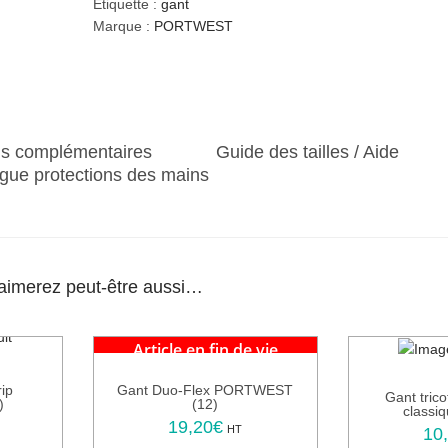
t
Étiquette :
gant
i
Marque :
PORTWEST
t
é
d
e
G
ns complémentaires
Guide des tailles / Aide
a
gue protections des mains
n
t
E
n
d
aimerez peut-être aussi…
u
i
t
Article en fin de vie
L
a
rip
Gant Duo-Flex PORTWEST
Gant trico
t
)
(12)
classiq
e
19,20
€
C
HT
10
x