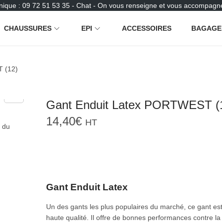
nique : 09 72 51 53 35 - Chat - On vous renseigne et vous accompagne
CHAUSSURES
EPI
ACCESSOIRES
BAGAGE
 (12)
Gant Enduit Latex PORTWEST (
14,40
€
HT
Gant Enduit Latex
Un des gants les plus populaires du marché, ce gant est
haute qualité. Il offre de bonnes performances contre la 