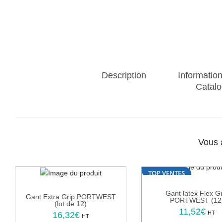
Description
Informatio
Catalo
Vous 
TOP VENTES
Gant latex Flex G
Gant Extra Grip PORTWEST
PORTWEST (12
(lot de 12)
11,52
€
C
HT
16,32
€
C
HT