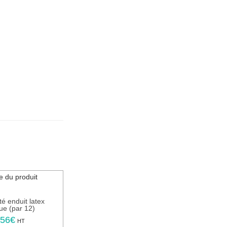
té enduit latex
ue (par 12)
,56
€
C
HT