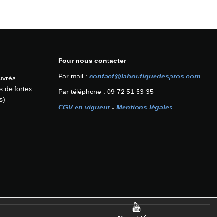
i
a
t
i
o
Pour nous contacter
n
s
Par mail :
contact@laboutiquedespros.com
ouvrés
.
s de fortes
Par téléphone : 09 72 51 53 35
L
s)
e
CGV en vigueur
-
Mentions légales
s
o
p
t
i
o
n
s
p
e