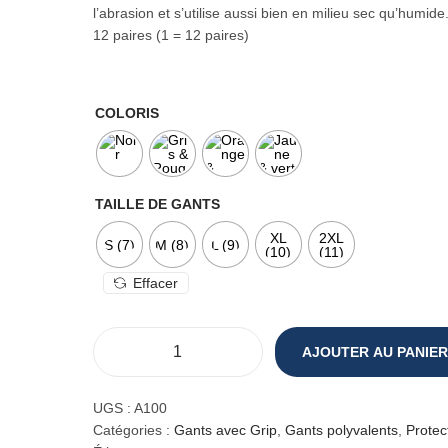
l’abrasion et s’utilise aussi bien en milieu sec qu’humide
12 paires (
1 = 12 paires)
COLORIS
TAILLE DE GANTS
XL
2XL
S (7)
M (8)
L (9)
(10)
(11)
Effacer
AJOUTER AU PANIER
q
u
a
UGS :
A100
n
Catégories :
Gants avec Grip
,
Gants polyvalents
,
Protec